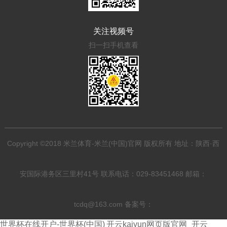
关注视频号
扫一扫手机查看
Copyright ©2018 米兰体育-米兰(中国)官网 版权所有 地址：陕西·西
安国际港务区三里村41号 联系电话：029-83451468 邮箱：
tcdq@163.com 备案号：
世界杯在线开户-世界杯(中国)
开云kaiyun网页版官网_开云