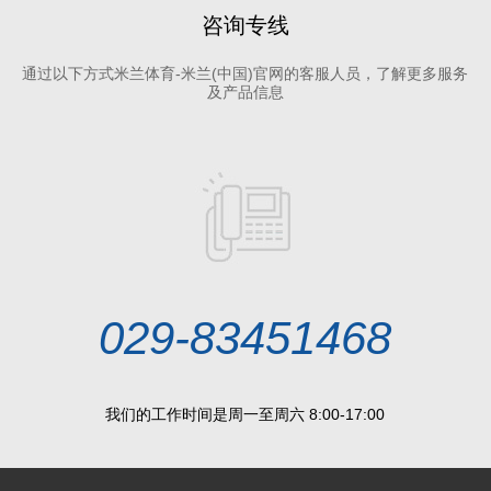
咨询专线
通过以下方式米兰体育-米兰(中国)官网的客服人员，了解更多服务
及产品信息
029-83451468
我们的工作时间是周一至周六 8:00-17:00